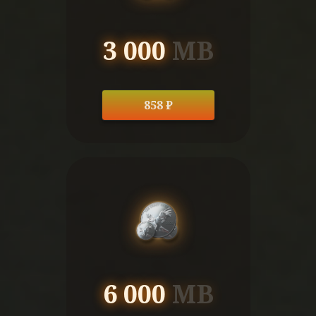
3 000
MB
858 ₽
6 000
MB