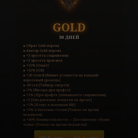
GOLD
30 ДНЕЙ
● Образ Gold игрока

● Аватар Gold игрока

● +3 пресета снаряжения

● +3 пресета приемов

● +15% [Опыт]

● +15% [ОВ]

● +20 теней [Лимит усталости на каждый 
пороговый уровень]

● -60 сек [Таймер смерти]

● -5% [Мусора при крафте]

● +1% [При крафте уникального снаряжения]

● +5 [Ежедневные попытки на Арене]

● +2% [Бонус к покупкам МВ]

● +3% к базовым статам [Только на время 
подписки]

● +40% Внимательности — Достижение «Вуаль 
тьмы» [Только на время подписки]
689 ₽ / мес.
551
/ мес.