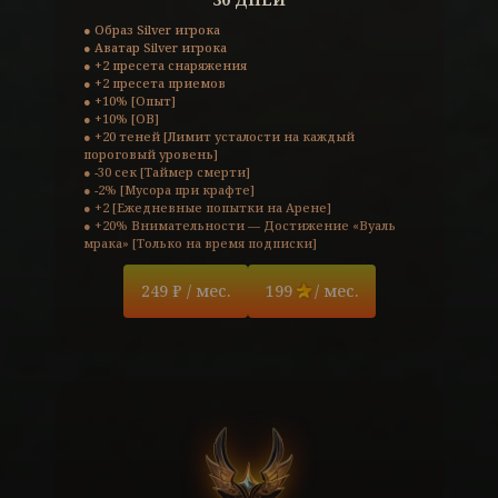
● Образ Silver игрока

● Аватар Silver игрока

● +2 пресета снаряжения

● +2 пресета приемов

● +10% [Опыт]

● +10% [ОВ]

● +20 теней [Лимит усталости на каждый 
пороговый уровень]

● -30 сек [Таймер смерти]

● -2% [Мусора при крафте]

● +2 [Ежедневные попытки на Арене]

● +20% Внимательности — Достижение «Вуаль 
мрака» [Только на время подписки]
249 ₽ / мес.
199
/ мес.