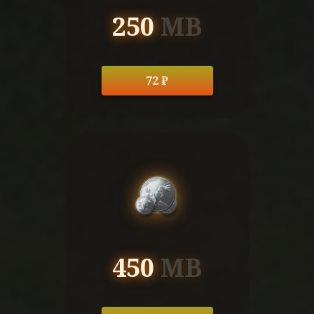
250
MB
72 ₽
450
MB