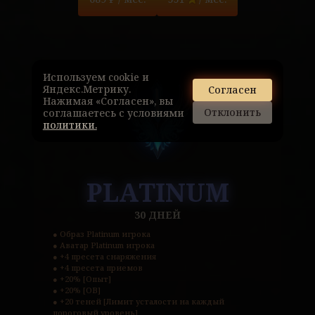
Используем cookie и
Яндекс.Метрику.
Согласен
Нажимая «Согласен», вы
Отклонить
соглашаетесь с условиями
политики.
PLATINUM
30 ДНЕЙ
● Образ Platinum игрока

● Аватар Platinum игрока

● +4 пресета снаряжения

● +4 пресета приемов

● +20% [Опыт]

● +20% [ОВ]

● +20 теней [Лимит усталости на каждый 
пороговый уровень]
