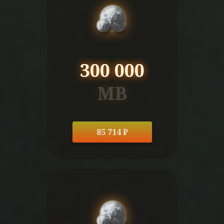
300 000
MB
85 714 ₽