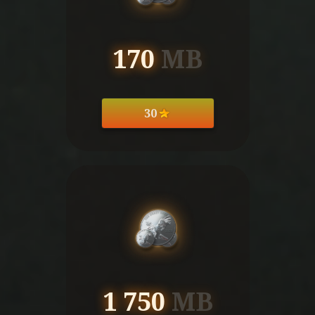
170
MB
30
1 750
MB