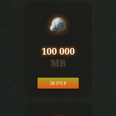
100 000
MB
28 572 ₽