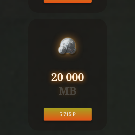
20 000
MB
5 715 ₽