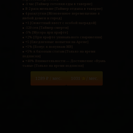
● -1 час [Таймер готовки еды в таверне]

● В 2 раза меньше [Таймер отдыха в таверне]

● 4 раза/сутки [Мгновенное перемещение в 
любой домен и город]

● +1 [Сюжетный квест с особой наградой]

● -120 сек [Таймер смерти]

● -5% [Мусора при крафте]

● +2% [При крафте уникального снаряжения]

● +5 [Ежедневные попытки на Арене]

● +5% [Бонус к покупкам МВ]

● +5% к базовым статам [Только на время 
подписки]

● +40% Внимательности — Достижение «Вуаль 
тьмы» [Только на время подписки]
1289 ₽ / мес.
1031
/ мес.