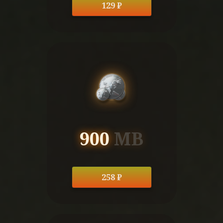
129 ₽
900
MB
258 ₽